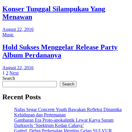
Konser Tunggal Silampukau Yang
Menawan
August 22, 2016
Music
Hold Sukses Menggelar Release Party
Album Perdananya
August 22, 2016
Posts
1
2
Next
Search
pagination
Search
Recent Posts
Nafas Segar Concrete Youth Bawakan Refleksi Dinamika
Kehidupan dan Pertemanan
Gambaran Era Proto-apokaliptik Lewat Karya Suram
Darksovls ‘Spektrum Kedap Cahaya’
Gutted, Debut Perkenalan Identitas Gelap SULVUR