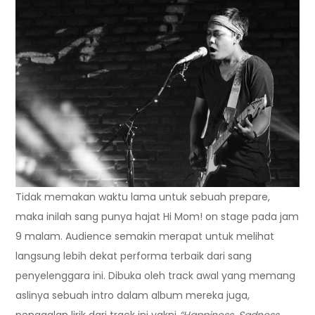
Tidak memakan waktu lama untuk sebuah prepare,
maka inilah sang punya hajat Hi Mom! on stage pada jam
9 malam. Audience semakin merapat untuk melihat
langsung lebih dekat performa terbaik dari sang
penyelenggara ini. Dibuka oleh track awal yang memang
aslinya sebuah intro dalam album mereka juga,
penggalan lirik dari track ini yakni
“Happiness, Sadness,