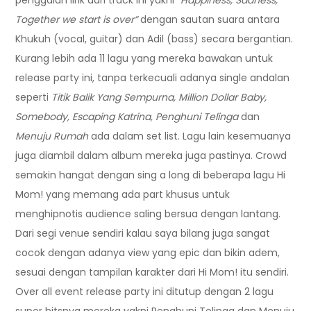
Together we start is over”
dengan sautan suara antara
Khukuh (vocal, guitar) dan Adil (bass) secara bergantian.
Kurang lebih ada 11 lagu yang mereka bawakan untuk
release party ini, tanpa terkecuali adanya single andalan
seperti
Titik Balik Yang Sempurna, Million Dollar Baby,
Somebody, Escaping Katrina, Penghuni Telinga
dan
Menuju Rumah
ada dalam set list. Lagu lain kesemuanya
juga diambil dalam album mereka juga pastinya. Crowd
semakin hangat dengan sing a long di beberapa lagu Hi
Mom! yang memang ada part khusus untuk
menghipnotis audience saling bersua dengan lantang.
Dari segi venue sendiri kalau saya bilang juga sangat
cocok dengan adanya view yang epic dan bikin adem,
sesuai dengan tampilan karakter dari Hi Mom! itu sendiri.
Over all event release party ini ditutup dengan 2 lagu
super hitsnya mereka yakni Penghuni Telinga dan Menuju