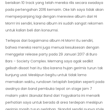
berisikan 10 track yang telah mereka rilis secara swadaya
pada pertengahan 2016 kemarin. Oke lah saya tidak akan
memperpanjang lagi dengan mereview album dari Hi
Mom! ini sendiri, karena album ini sudah sangat rekomen
untuk kalian beli dan konsumsi.
Terlepas dari bagaimana album Hi Mom! itu sendiri,
bahwa mereka resmi juga menuai kesuksesan dengan
menggelar release party pada 29 Januari 2017 di Buro
Bars – Society Complex. Memang saya agak sedikit
gelisah disaat hari itu tiba karena hujan gerimis turun tak
kunjung usai. Meskipun begitu untuk tidak lama
memakan waktu, rundown tetaplah berjalan seperti pada
awalnya dan band pembuka tepat on stage jam 7
malam yakni
Skandal
. Band dari Yogyakarta ini menarik
perhatian saya untuk berada di area terdepan meskipun
gerimis masih turun perlahan. Skandal sendiri punya style