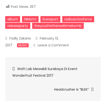
Post Views:
257
album
HiMom!
livereport
radioactiveforce
releaseparty
theyouthistherealtimebomb
February 13,
on
2017
Leave a Comment
MUSIC
Kehangatan
Gelaran
Post
Release
Waft Lab Mewakili Surabaya Di Event
Party
Wonderfruit Festival 2017
navigation
Album
Hi
Headcrusher Is “BLEK”
Mom!