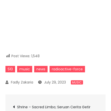
Post Views:
1,548
510
music
news
radioactive-force
July 29, 2023
MUSIC
Post
Shrine – Sacred Limbo; Seruan Cerita Getir