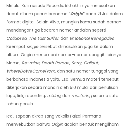
Melalui Kalimasada Records, 510 akhirnya melesatkan
debut album penuh bernama “
Origin
” pada 21 Juli dalam
format digital. Selain Alive, mungkin kamu sudah pernah
mendengar tiga bocoran nomor andalan seperti
Collapsed
,
The Last Suffer
, dan
Emotional Renegades
.
Keempat
single
tersebut dimasukkan juga ke dalam
album Origin menemani nomor-nomor canggih lainnya
Mama,
Re-mine
,
Death Parade
,
Sorry
,
Callout
,
WhereDoWeCameFrom
, dan satu nomor tunggal yang
berbahasa Indonesia yaitu Esa. Semua materi tersebut
dikerjakan secara mandiri oleh 510 mulai dari penulisan
lagu, lirik, recording,
mixing
, dan
mastering
selama satu
tahun penuh.
Ical, sapaan akrab sang vokalis Faizal Permana
menyebutkan bahwa
Origin
adalah bentuk mengilhami