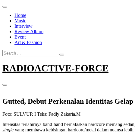
Skip
to
Home
content
Music
Interview
Review Album
Event
Art & Fashion
Search
for:
RADIOACTIVE-FORCE
Gutted, Debut Perkenalan Identitas Gel
Foto: SULVUR I Teks: Fadly Zakaria.M
Intensitas terlahirnya band-band bernafaskan hardcore memang sedan
single
yang membawa kebisingan hardcore/metal dalam nuansa lebih g