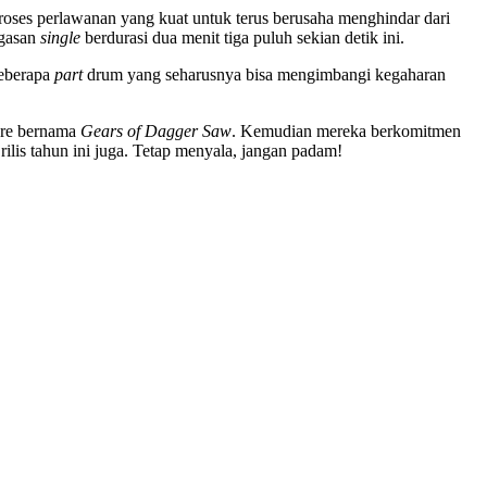
Proses perlawanan yang kuat untuk terus berusaha menghindar dari
egasan
single
berdurasi dua menit tiga puluh sekian detik ini.
beberapa
part
drum yang seharusnya bisa mengimbangi kegaharan
ore bernama
Gears of Dagger Saw
. Kemudian mereka berkomitmen
ilis tahun ini juga. Tetap menyala, jangan padam!