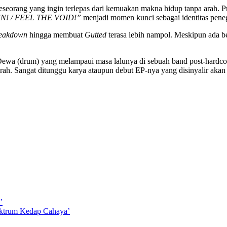
seseorang yang ingin terlepas dari kemuakan makna hidup tanpa arah. 
! / FEEL THE VOID!”
menjadi momen kunci sebagai identitas pen
eakdown
hingga membuat
Gutted
terasa lebih nampol. Meskipun ada 
n Dewa (drum) yang melampaui masa lalunya di sebuah band post-hardc
rah. Sangat ditunggu karya ataupun debut EP-nya yang disinyalir akan r
’
ektrum Kedap Cahaya’