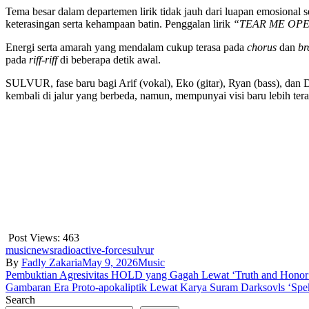
Tema besar dalam departemen lirik tidak jauh dari luapan emosional 
keterasingan serta kehampaan batin. Penggalan lirik
“TEAR ME OPEN
Energi serta amarah yang mendalam cukup terasa pada
chorus
dan
br
pada
riff-riff
di beberapa detik awal.
SULVUR, fase baru bagi Arif (vokal), Eko (gitar), Ryan (bass), da
kembali di jalur yang berbeda, namun, mempunyai visi baru lebih tera
Post Views:
463
music
news
radioactive-force
sulvur
By
Fadly Zakaria
May 9, 2026
Music
Post
Pembuktian Agresivitas HOLD yang Gagah Lewat ‘Truth and Honor
Gambaran Era Proto-apokaliptik Lewat Karya Suram Darksovls ‘Sp
navigation
Search