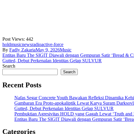
Post Views:
442
hold
music
news
radioactive-force
By
Fadly Zakaria
May 9, 2026
Music
Post
Entitas Baru The SIGIT Diawali dengan Gempuran Satir ‘Bread & Ci
Gutted, Debut Perkenalan Identitas Gelap SULVUR
navigation
Search
Search
Recent Posts
Nafas Segar Concrete Youth Bawakan Refleksi Dinamika Keh
Gambaran Era Proto-apokaliptik Lewat Karya Suram Darksov
Gutted, Debut Perkenalan Identitas Gelap SULVUR
Pembuktian Agresivitas HOLD yang Gagah Lewat ‘Truth and
Entitas Baru The SIGIT Diawali dengan Gempuran Satir ‘Brea
Categories