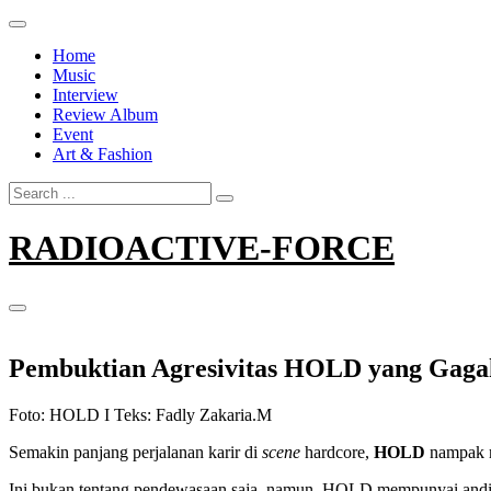
Skip
to
Home
content
Music
Interview
Review Album
Event
Art & Fashion
Search
for:
RADIOACTIVE-FORCE
Pembuktian Agresivitas HOLD yang Gaga
Foto: HOLD I Teks: Fadly Zakaria.M
Semakin panjang perjalanan karir di
scene
hardcore,
HOLD
nampak m
Ini bukan tentang pendewasaan saja, namun, HOLD mempunyai andil b