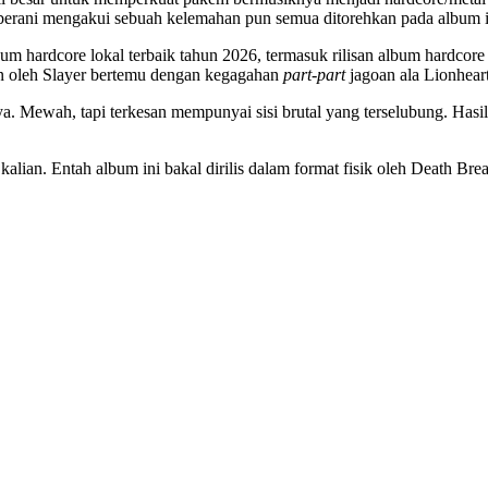
a berani mengakui sebuah kelemahan pun semua ditorehkan pada album i
um hardcore lokal terbaik tahun 2026, termasuk rilisan album hardcore
n oleh Slayer bertemu dengan kegagahan
part-part
jagoan ala Lionheart
. Mewah, tapi terkesan mempunyai sisi brutal yang terselubung. Hasil 
t kalian. Entah album ini bakal dirilis dalam format fisik oleh Death B