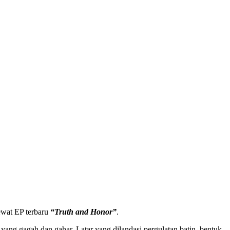
ewat EP terbaru
“Truth and Honor”
.
g gagah dan gahar. Latar yang dilandasi pergulatan batin, bentuk