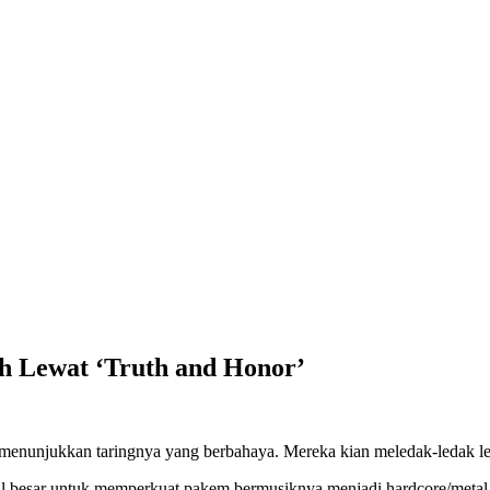
h Lewat ‘Truth and Honor’
enunjukkan taringnya yang berbahaya. Mereka kian meledak-ledak l
esar untuk memperkuat pakem bermusiknya menjadi hardcore/metal yan