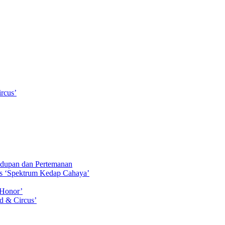
rcus’
idupan dan Pertemanan
ls ‘Spektrum Kedap Cahaya’
 Honor’
d & Circus’