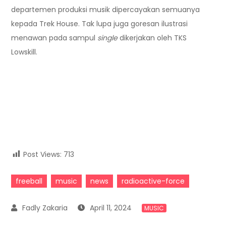
departemen produksi musik dipercayakan semuanya
kepada Trek House. Tak lupa juga goresan ilustrasi
menawan pada sampul
single
dikerjakan oleh TKS
Lowskill.
Post Views:
713
freeball
music
news
radioactive-force
April 11, 2024
MUSIC