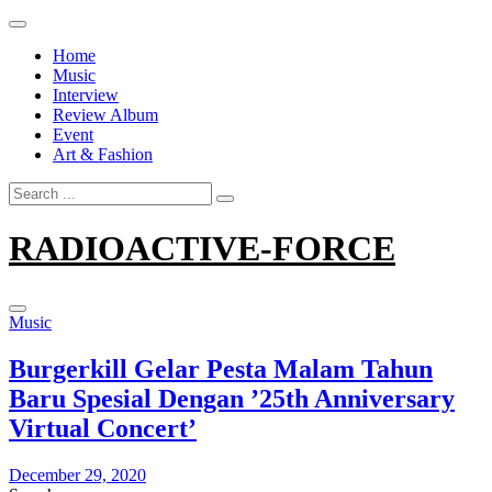
Skip
to
Home
content
Music
Interview
Review Album
Event
Art & Fashion
Search
for:
RADIOACTIVE-FORCE
Music
Burgerkill Gelar Pesta Malam Tahun
Baru Spesial Dengan ’25th Anniversary
Virtual Concert’
December 29, 2020