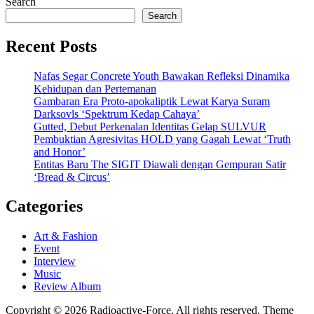
Search
Search
Recent Posts
Nafas Segar Concrete Youth Bawakan Refleksi Dinamika
Kehidupan dan Pertemanan
Gambaran Era Proto-apokaliptik Lewat Karya Suram
Darksovls ‘Spektrum Kedap Cahaya’
Gutted, Debut Perkenalan Identitas Gelap SULVUR
Pembuktian Agresivitas HOLD yang Gagah Lewat ‘Truth
and Honor’
Entitas Baru The SIGIT Diawali dengan Gempuran Satir
‘Bread & Circus’
Categories
Art & Fashion
Event
Interview
Music
Review Album
Copyright © 2026 Radioactive-Force. All rights reserved. Theme