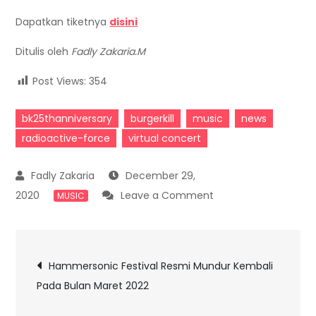
Dapatkan tiketnya
disini
Ditulis oleh
Fadly Zakaria.M
Post Views:
354
bk25thanniversary
burgerkill
music
news
radioactive-force
virtual concert
December 29,
on
2020
Leave a Comment
MUSIC
Burgerkill
Gelar
Post
Pesta
Hammersonic Festival Resmi Mundur Kembali
Malam
Pada Bulan Maret 2022
navigation
Tahun
Baru