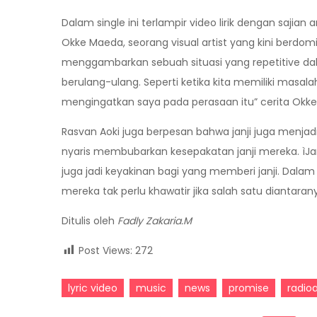
Dalam single ini terlampir video lirik dengan sajia
Okke Maeda, seorang visual artist yang kini berdomis
menggambarkan sebuah situasi yang repetitive d
berulang-ulang. Seperti ketika kita memiliki masala
mengingatkan saya pada perasaan itu” cerita Okk
Rasvan Aoki juga berpesan bahwa janji juga menjadi 
nyaris membubarkan kesepakatan janji mereka. ìJanj
juga jadi keyakinan bagi yang memberi janji. Dalam 
mereka tak perlu khawatir jika salah satu diantarany
Ditulis oleh
Fadly Zakaria.M
Post Views:
272
lyric video
music
news
promise
radio