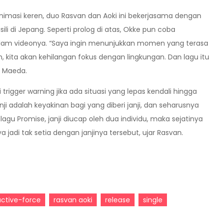
n animasi keren, duo Rasvan dan Aoki ini bekerjasama dengan
ili di Jepang. Seperti prolog di atas, Okke pun coba
alam videonya. “Saya ingin menunjukkan momen yang terasa
h, kita akan kehilangan fokus dengan lingkungan. Dan lagu itu
e Maeda.
trigger warning jika ada situasi yang lepas kendali hingga
i adalah keyakinan bagi yang diberi janji, dan seharusnya
lagu Promise, janji diucap oleh dua individu, maka sejatinya
a jadi tak setia dengan janjinya tersebut, ujar Rasvan.
active-force
rasvan aoki
release
single