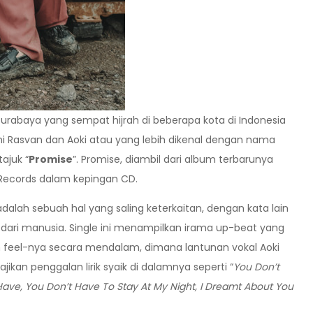
urabaya yang sempat hijrah di beberapa kota di Indonesia
ni Rasvan dan Aoki atau yang lebih dikenal dengan nama
tajuk “
Promise
”. Promise, diambil dari album terbarunya
s Records dalam kepingan CD.
dalah sebuah hal yang saling keterkaitan, dengan kata lain
s dari manusia. Single ini menampilkan irama up-beat yang
feel-nya secara mendalam, dimana lantunan vokal Aoki
ikan penggalan lirik syaik di dalamnya seperti “
You Don’t
ave, You Don’t Have To Stay At My Night, I Dreamt About You