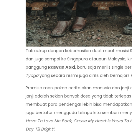
Tak cukup dengan keberhasilan duet maut musisi S
dan juga sampai ke Singapura ataupun Malaysia, ki
panggung
Rasvan Aoki
, baru saja merilis single ber
Tyaga
yang secara resmi juga dirilis oleh Demajor
Promise merupakan cerita akan manusia dan janji a
janji adalah sekian banyak dosa yang tidak terlepa
membuat para pendengar lebih bisa mendapatkan 
juga bertutur menggoda telinga kita sembari menyaj
Have To Love Me Back, Cause My Heart Is Yours To H
Day Till Bright”
.