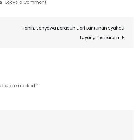
on
Leave a Comment
Sajian
Repetisi
Tanin, Senyawa Beracun Dari Lantunan Syahdu
Janji
Dan
Layung Temaram
Ingkar
Dalam
Single
Terbaru
Rasvan
ields are marked
*
Aoki