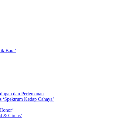
ik Bara’
idupan dan Pertemanan
ls ‘Spektrum Kedap Cahaya’
 Honor’
d & Circus’