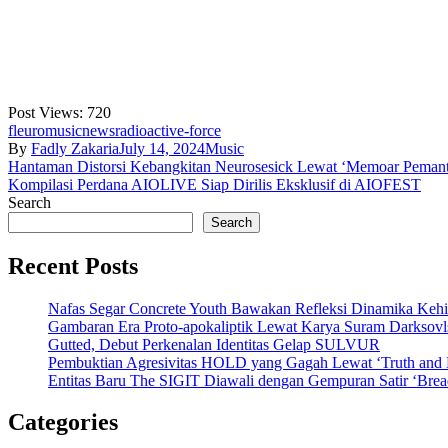
Post Views:
720
fleuro
music
news
radioactive-force
By
Fadly Zakaria
July 14, 2024
Music
Post
Hantaman Distorsi Kebangkitan Neurosesick Lewat ‘Memoar Pemant
Kompilasi Perdana AIOLIVE Siap Dirilis Eksklusif di AIOFEST
navigation
Search
Search
Recent Posts
Nafas Segar Concrete Youth Bawakan Refleksi Dinamika Keh
Gambaran Era Proto-apokaliptik Lewat Karya Suram Darksov
Gutted, Debut Perkenalan Identitas Gelap SULVUR
Pembuktian Agresivitas HOLD yang Gagah Lewat ‘Truth and
Entitas Baru The SIGIT Diawali dengan Gempuran Satir ‘Brea
Categories