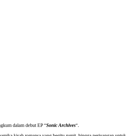
angkum dalam debut EP “
Sonic Archives
“.
inamika kisah romansa yang begitu rumit, hingga perjuangan untuk