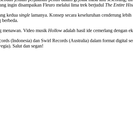
 yang ingin disampaikan Fleuro melalui lima trek berjudul
The Entire His
yang kedua
single
lamanya. Konsep secara keseluruhan cenderung lebih s
 berbeda.
yang menawan. Video musik
Hollow
adalah hasil ide cemerlang dengan e
cords (Indonesia) dan Swirl Records (Australia) dalam format digital ser
egia). Salut dan segan!