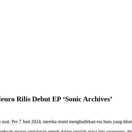
leuro Rilis Debut EP ‘Sonic Archives’
h usai. Per 7 Juni 2024, mereka resmi menghadirkan era baru yang dir
 sebuah jeratan perjalanan penuh dalam gejolak masa lalu seseorang, d