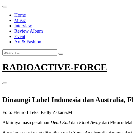
Skip
to
Home
content
Music
Interview
Review Album
Event
Art & Fashion
Search
for:
RADIOACTIVE-FORCE
Dinaungi Label Indonesia dan Australia, F
Foto: Fleuro I Teks: Fadly Zakaria.M
Akhirnya masa peralihan
Dead End
dan
Float Away
dari
Fleuro
tela
Beragam esensi yang ditangkap pada
Sonic Archives
diantaranya dari