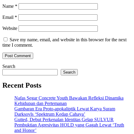
Name
*
Email
*
Website
Save my name, email, and website in this browser for the next
time I comment.
Search
Search
Recent Posts
Nafas Segar Concrete Youth Bawakan Refleksi Dinamika
Kehidupan dan Pertemanan
Gambaran Era Proto-apokaliptik Lewat Karya Suram
Darksovls ‘Spektrum Kedap Cahaya’
Gutted, Debut Perkenalan Identitas Gelap SULVUR
Pembuktian Agresivitas HOLD yang Gagah Lewat ‘Truth
and Honor’