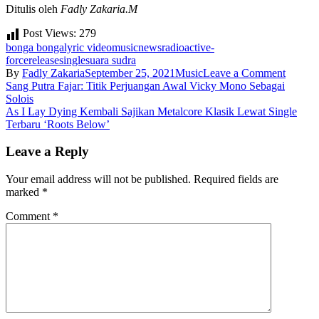
Ditulis oleh
Fadly Zakaria.M
Post Views:
279
bonga bonga
lyric video
music
news
radioactive-
force
release
single
suara sudra
on
By
Fadly Zakaria
September 25, 2021
Music
Leave a Comment
Post
Bonga
Sang Putra Fajar: Titik Perjuangan Awal Vicky Mono Sebagai
Bonga:
Solois
navigation
Superg
As I Lay Dying Kembali Sajikan Metalcore Klasik Lewat Single
Thrash
Terbaru ‘Roots Below’
Metal
Para
Leave a Reply
Eks-
Membe
Your email address will not be published.
Required fields are
DeadS
marked
*
Comment
*