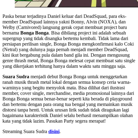
Paska benar terjadinya Daniel keluar dari DeadSquad, para eks-
member DeadSquad lainnya yakni Bonny, Alvin (NOXA), dan
Welby (Carnivored) langsung gerak cepat membuat project baru
bernama
Bonga Bonga
. Bisa dibilang project ini adalah sebuah
supergrup yang tidak disangka bertemu kembali. Tidak lama dari
persiapan perilisan single, Bonga Bonga mengkonfirmasi kalo Coki
(Netral) yang dulunya juga pernah menjadi member DeadSquad,
kini ikut bergabung pula dalam band gila ini. Dengan mengusung
genre thrash metal, Bonga Bonga melesat cepat membuat satu single
yang dikerjakan terhitung hanya dalam waktu satu minggu saja.
Suara Sudra
menjadi debut Bonga Bonga untuk menggetarkan
ranah musik thrash metal lokal dengan semua konsep ceria warna-
warninya yang begitu menyolok mata. Bisa dilihat dari ilustrasi
member, cover single, merchandise, media promosional lainnya dari
Bonga Bonga semua benar-benar seperti kita berada di playground
dan bertemu dengan para orang tua bengal yang memainkan musik
distorsi tanpa henti. Untuk urusan lirik sudah tidak diragukan lagi
bagaimana karakteristik Daniel selalu berhasil menampilkan olahan
kata yang tidak lazim. Pasukan Party segera merapat!
Streaming Suara Sudra
disini
.