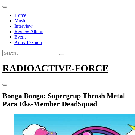
Skip
to
Home
content
Music
Interview
Review Album
Event
Art & Fashion
Search
for:
RADIOACTIVE-FORCE
Bonga Bonga: Supergrup Thrash Metal
Para Eks-Member DeadSquad