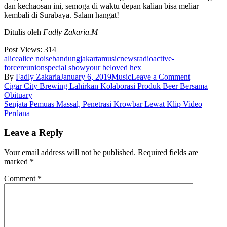
dan kechaosan ini, semoga di waktu depan kalian bisa meliar
kembali di Surabaya. Salam hangat!
Ditulis oleh
Fadly Zakaria.M
Post Views:
314
alice
alice noise
bandung
jakarta
music
news
radioactive-
force
reunion
special show
your beloved hex
on
By
Fadly Zakaria
January 6, 2019
Music
Leave a Comment
Post
Your
Cigar City Brewing Lahirkan Kolaborasi Produk Beer Bersama
Beloved
Obituary
navigation
Hex:
Senjata Pemuas Massal, Penetrasi Krowbar Lewat Klip Video
Spesial
Perdana
Show
Dari
Leave a Reply
ALICE
Di
Your email address will not be published.
Required fields are
Jakarta
marked
*
Dan
Bandung
Comment
*