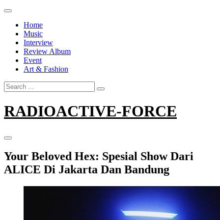
Skip
to
Home
content
Music
Interview
Review Album
Event
Art & Fashion
Search
for:
RADIOACTIVE-FORCE
Your Beloved Hex: Spesial Show Dari
ALICE Di Jakarta Dan Bandung