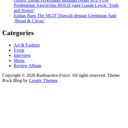
Gutted, Debut Perkenalan Identitas Gelap SULVUR
Pembuktian Agresivitas HOLD yang Gagah Lewat ‘Truth
and Honor’
Entitas Baru The SIGIT Diawali dengan Gempuran Satir
‘Bread & Circus’
Categories
Art & Fashion
Event
Interview
Music
Review Album
Copyright © 2026 Radioactive-Force. All rights reserved. Theme
Rock Blog by
Creativ Themes