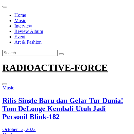
Skip
to
Home
content
Music
Interview
Review Album
Event
Art & Fashion
Search
for:
RADIOACTIVE-FORCE
Music
Rilis Single Baru dan Gelar Tur Dunia!
Tom DeLonge Kembali Utuh Jadi
Personil Blink-182
October 12, 2022