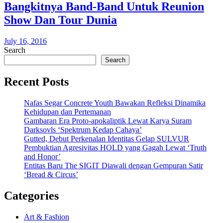
Bangkitnya Band-Band Untuk Reunion
Show Dan Tour Dunia
July 16, 2016
Search
Search
Recent Posts
Nafas Segar Concrete Youth Bawakan Refleksi Dinamika
Kehidupan dan Pertemanan
Gambaran Era Proto-apokaliptik Lewat Karya Suram
Darksovls ‘Spektrum Kedap Cahaya’
Gutted, Debut Perkenalan Identitas Gelap SULVUR
Pembuktian Agresivitas HOLD yang Gagah Lewat ‘Truth
and Honor’
Entitas Baru The SIGIT Diawali dengan Gempuran Satir
‘Bread & Circus’
Categories
Art & Fashion