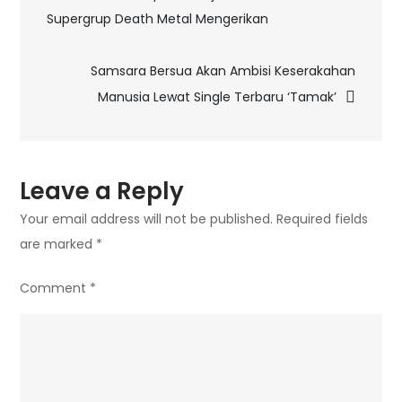
Double
Supergrup Death Metal Mengerikan
navigation
Single
Yang
Samsara Bersua Akan Ambisi Keserakahan
Bersua
Manusia Lewat Single Terbaru ‘Tamak’
Akan
Isu
Perlindungan
Hewan
Leave a Reply
Domestik
Your email address will not be published.
Required fields
are marked
*
Comment
*