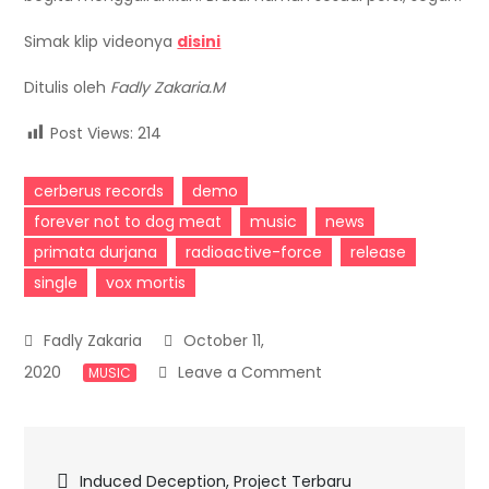
Simak klip videonya
disini
Ditulis oleh
Fadly Zakaria.M
Post Views:
214
cerberus records
demo
forever not to dog meat
music
news
primata durjana
radioactive-force
release
single
vox mortis
October 11,
on
2020
Leave a Comment
MUSIC
Vox
Mortis
Post
Rilis
Induced Deception, Project Terbaru