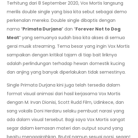
Terhitung dari 8 September 2020, Vox Mortis langsung
merilis double single yang bisa kita sebut sebagai demo
perkenalan mereka. Double single dibaptis dengan
nama “
Primata Durjana
” dan “
Forever Not to Dog
Meat
” yang semuanya sudah bisa kita akses di semua
gerai musik streaming. Tema besar yang ingin Vox Mortis
sampaikan dengan kritikal tajam di tiap bait liriknya
adalah perlindungan terhadap hewan domestik kucing
dan anjing yang banyak diperlakukan tidak semestinya.
Single Primata Durjana kini juga telah tersedia dalam
format visual animasi dari hasil kerjasama Vox Mortis
dengan M. Irvan Dionisi, Scott Rudd Film, Udinkece, dan
sang vokalis Doni Herdaru selaku pembuat narasi yang
ada dalam visual tersebut. Bagi saya Vox Mortis sangat
segar dalam kemasan materi dan output sound yang
begitu menggairahkan. Brutal namun sesuai porsi, segan!