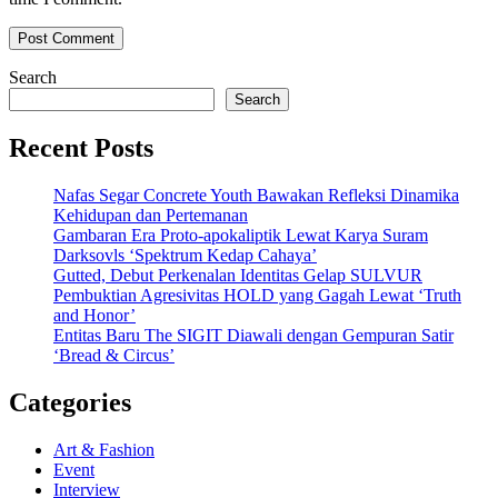
Search
Search
Recent Posts
Nafas Segar Concrete Youth Bawakan Refleksi Dinamika
Kehidupan dan Pertemanan
Gambaran Era Proto-apokaliptik Lewat Karya Suram
Darksovls ‘Spektrum Kedap Cahaya’
Gutted, Debut Perkenalan Identitas Gelap SULVUR
Pembuktian Agresivitas HOLD yang Gagah Lewat ‘Truth
and Honor’
Entitas Baru The SIGIT Diawali dengan Gempuran Satir
‘Bread & Circus’
Categories
Art & Fashion
Event
Interview