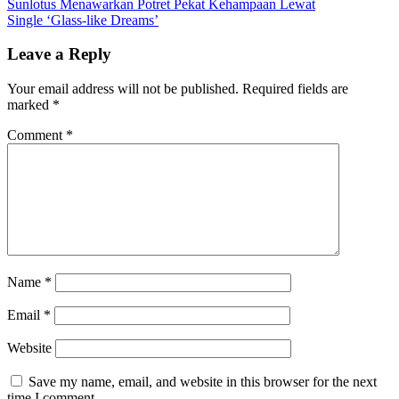
Debut
Sunlotus Menawarkan Potret Pekat Kehampaan Lewat
EP
Single ‘Glass-like Dreams’
Bernaf
Hardco
Leave a Reply
Era
90an
Your email address will not be published.
Required fields are
marked
*
Comment
*
Name
*
Email
*
Website
Save my name, email, and website in this browser for the next
time I comment.