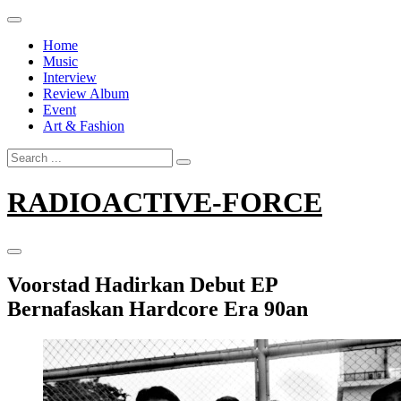
Skip
to
Home
content
Music
Interview
Review Album
Event
Art & Fashion
Search
for:
RADIOACTIVE-FORCE
Voorstad Hadirkan Debut EP
Bernafaskan Hardcore Era 90an