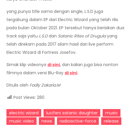
yang punya title sama dengan single, L.S.D juga
tergabung dalam EP dari Electric Wizard yang telah rilis
pada bulan Oktober 2021. EP tersebut hanya berisikan dua
track saja yaitu
L.S.D
dan
Satanic Rites of Drugula
yang
telah direkam pada 2017 silam hasil dari live perform
Electric Wizard di Fortress Josefov.
Simak klip videonya
di sini
, dan kalian juga bisa nonton
filmnya dalam versi Blu-Ray
di sini
.
Ditulis oleh
Fadly Zakaria.M
Post Views:
280
electric wizard
lucifers satanic daughter
music
music video
news
radioactive-force
release