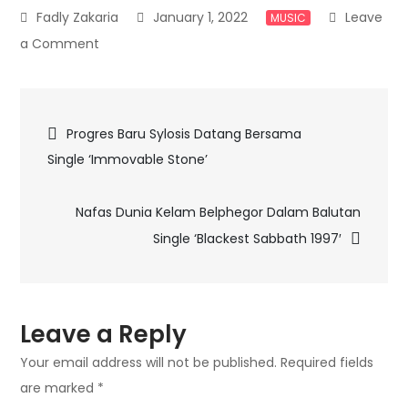
January 1, 2022
Leave
MUSIC
on
a Comment
Teror
Terbaru
Post
Electric
Progres Baru Sylosis Datang Bersama
Wizard
Single ‘Immovable Stone’
navigation
Dari
Sebuah
Nafas Dunia Kelam Belphegor Dalam Balutan
Adaptasi
Single ‘Blackest Sabbath 1997′
Film
Horor ‘Lucifer’s
Satanic
Daughter’
Leave a Reply
Your email address will not be published.
Required fields
are marked
*