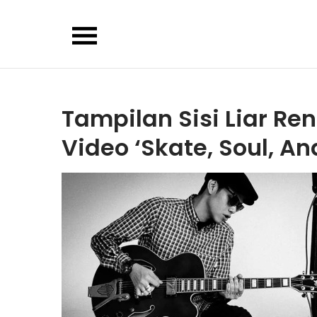
Skip
to
content
Tampilan Sisi Liar Re
Video ‘Skate, Soul, An