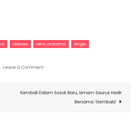
rce
release
reno pratama
single
on
Leave a Comment
Tampilan
Sisi
Kembali Dalam Sosok Baru, Ismam Saurus Hadir
Liar
Reno
Bersama ‘Gembala’
Pratama
Dalam
Klip
Video ‘Skate,