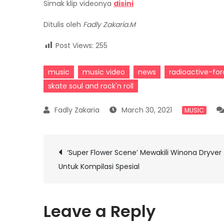
Simak klip videonya
disini
Ditulis oleh
Fadly Zakaria.M
Post Views:
255
music
music video
news
radioactive-fo
skate soul and rock'n roll
March 30, 2021
MUSIC
Post
‘Super Flower Scene’ Mewakili Winona Dryver
Untuk Kompilasi Spesial
navigation
Leave a Reply