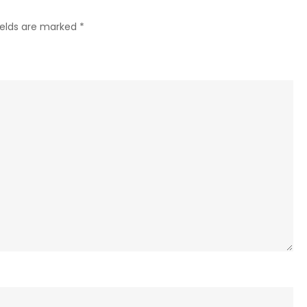
Soul,
ields are marked
*
And
Rock’N
Roll’