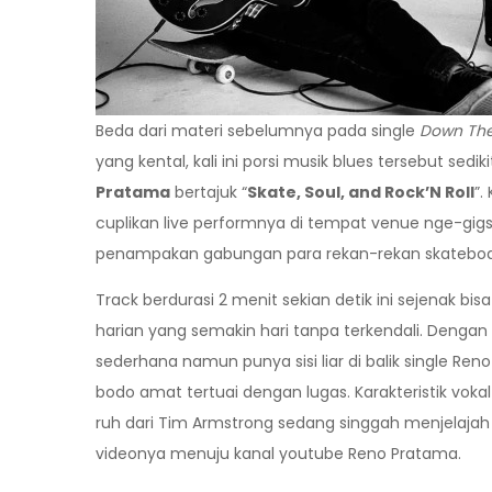
Beda dari materi sebelumnya pada single
Down Th
yang kental, kali ini porsi musik blues tersebut sed
Pratama
bertajuk “
Skate, Soul, and Rock’N Roll
”.
cuplikan live performnya di tempat venue nge-gigs f
penampakan gabungan para rekan-rekan skateboard
Track berdurasi 2 menit sekian detik ini sejenak bi
harian yang semakin hari tanpa terkendali. Dengan 
sederhana namun punya sisi liar di balik single Reno
bodo amat tertuai dengan lugas. Karakteristik voka
ruh dari Tim Armstrong sedang singgah menjelajah
videonya menuju kanal youtube Reno Pratama.