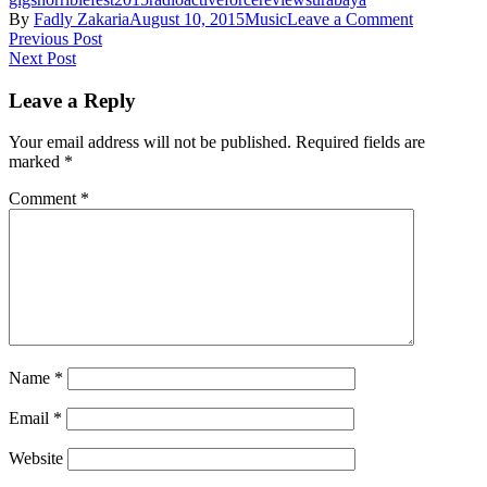
on
By
Fadly Zakaria
August 10, 2015
Music
Leave a Comment
Post
Previous Post
Next Post
navigation
Leave a Reply
Your email address will not be published.
Required fields are
marked
*
Comment
*
Name
*
Email
*
Website