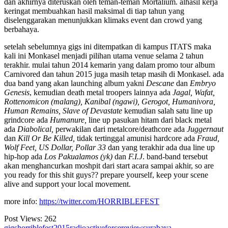
dan akhirnya diteruskan oleh teman-teman Mortalium. alhasil kerja
keringat membuahkan hasil maksimal di tiap tahun yang
diselenggarakan menunjukkan klimaks event dan crowd yang
berbahaya.
setelah sebelumnya gigs ini ditempatkan di kampus ITATS maka
kali ini Monkasel menjadi pilihan utama venue selama 2 tahun
terakhir. mulai tahun 2014 kemarin yang dalam promo tour album
Carnivored dan tahun 2015 juga masih tetap masih di Monkasel. ada
dua band yang akan launching album yakni
Descane
dan
Embryo
Genesis
, kemudian death metal troopers lainnya ada
Jagal, Wafat,
Rottenomicon (malang), Kanibal (ngawi), Gerogot, Humanivora,
Human Remains, Slave of Devastate
kemudian salah satu line up
grindcore ada
Humanure,
line up pasukan hitam dari black metal
ada
Diabolical,
perwakilan dari metalcore/deathcore ada
Juggernaut
dan
Kill Or Be Killed,
tidak tertinggal amunisi hardcore ada
Fraud,
Wolf Feet, US Dollar,
Pollar 33
dan yang terakhir ada dua line up
hip-hop ada
Los Pakualamos (yk)
dan
F.I.J
. band-band tersebut
akan menghancurkan moshpit dari start acara sampai akhir, so are
you ready for this shit guys?? prepare yourself, keep your scene
alive and support your local movement.
more info:
https://twitter.com/HORRIBLEFEST
Post Views:
262
gigs
horriblefest2015
radioactiveforce
review
surabaya