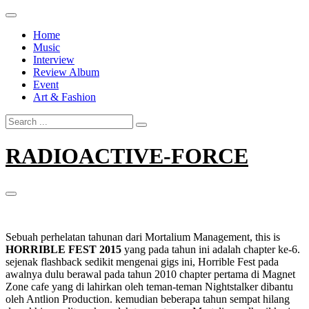
Skip
to
Home
content
Music
Interview
Review Album
Event
Art & Fashion
Search
for:
RADIOACTIVE-FORCE
Sebuah perhelatan tahunan dari Mortalium Management, this is
HORRIBLE FEST 2015
yang pada tahun ini adalah chapter ke-6.
sejenak flashback sedikit mengenai gigs ini, Horrible Fest pada
awalnya dulu berawal pada tahun 2010 chapter pertama di Magnet
Zone cafe yang di lahirkan oleh teman-teman Nightstalker dibantu
oleh Antlion Production. kemudian beberapa tahun sempat hilang