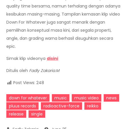
quality time bersama, namun terhalang dengan adanya
kesibukan masing-masing. Tampilan kemasan klip video
Down For Whatever juga sangat menarik dengan
pemilihan konseptual masa kini, dari segala properti,
angle, dan grading warna berhasil disuguhkan secara
epic.
Simak klip videonya
disini
Ditulis oleh
Fadly Zakaria.M
Post Views:
248
down for whatever
music
music video
news
pluus records
radioactive-force
reikko
release
single