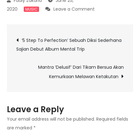
June 25,
on
2020
Leave a Comment
MUSIC
Sapaan
Problematika
Post
Kisah
‘5 Step To Perfection’ Sebuah Diksi Sederhana
Romansa
Sajian Debut Album Mental Trip
navigation
Dari
Single
Mantra ‘Delusif’ Dari Tikam Bersua Akan
Kedua
Kemurkaan Melawan Ketakutan
Reikko ‘Down
For
Whatever’
Leave a Reply
Your email address will not be published.
Required fields
are marked
*