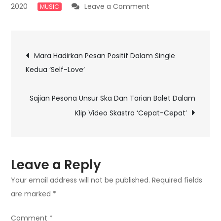
on
2020
Leave a Comment
MUSIC
Sakarin
Kembali
Post
Perkenalkan
Mara Hadirkan Pesan Positif Dalam Single
Intengritas
Kedua ‘Self-Love’
navigation
Musik
Cepat
Sajian Pesona Unsur Ska Dan Tarian Balet Dalam
Klip Video Skastra ‘Cepat-Cepat’
Leave a Reply
Your email address will not be published.
Required fields
are marked
*
Comment
*