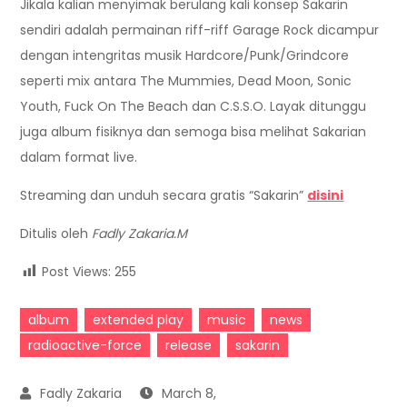
Jikala kalian menyimak berulang kali konsep Sakarin
sendiri adalah permainan riff-riff Garage Rock dicampur
dengan intengritas musik Hardcore/Punk/Grindcore
seperti mix antara The Mummies, Dead Moon, Sonic
Youth, Fuck On The Beach dan C.S.S.O. Layak ditunggu
juga album fisiknya dan semoga bisa melihat Sakarian
dalam format live.
Streaming dan unduh secara gratis “Sakarin”
disini
Ditulis oleh
Fadly Zakaria.M
Post Views:
255
album
extended play
music
news
radioactive-force
release
sakarin
March 8,