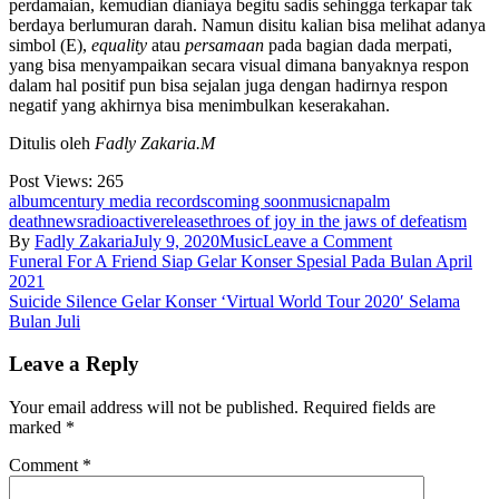
perdamaian, kemudian dianiaya begitu sadis sehingga terkapar tak
berdaya berlumuran darah. Namun disitu kalian bisa melihat adanya
simbol (E),
equality
atau
persamaan
pada bagian dada merpati,
yang bisa menyampaikan secara visual dimana banyaknya respon
dalam hal positif pun bisa sejalan juga dengan hadirnya respon
negatif yang akhirnya bisa menimbulkan keserakahan.
Ditulis oleh
Fadly Zakaria.M
Post Views:
265
album
century media records
coming soon
music
napalm
death
news
radioactive
release
throes of joy in the jaws of defeatism
on
By
Fadly Zakaria
July 9, 2020
Music
Leave a Comment
Post
Reaksi
Funeral For A Friend Siap Gelar Konser Spesial Pada Bulan April
Akan
2021
navigation
Trauma
Suicide Silence Gelar Konser ‘Virtual World Tour 2020′ Selama
Dan
Bulan Juli
Kekerasan
Dalam
Leave a Reply
Album
Penuh
Your email address will not be published.
Required fields are
Keenam
marked
*
Belas
Napalm
Comment
*
Death