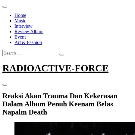
Skip
to
Home
content
Music
Interview
Review Album
Event
Art & Fashion
Search
for:
RADIOACTIVE-FORCE
Reaksi Akan Trauma Dan Kekerasan
Dalam Album Penuh Keenam Belas
Napalm Death