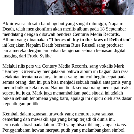
Akhirnya salah satu band ngebut yang sangat ditunggu, Napalm
Death, telah mengkonfirm akan merilis album pada 18 September
mendatang dengan dibawah bendera Centuria Media Records.
Album yang dinamakan “
Throes of Joy in the Jaws of Defeatism
”
ini kerjakan Napalm Death bersama Russ Russell sang produser
lama mereka dengan tambahan kengerian sebuah kemasan digital
imaging dari Frode Sylthe.
Melalui rilis pers via Century Media Records, sang vokalis Mark
“Barney” Greenway mengatakan bahwa album ini bagian dari rasa
ketakutan terutama adanya trauma yang muncul begitu cepat pada
semua orang, dan ini pun bisa menjadi sebuah reaksi antagonis yang
menimbulkan kekerasan. Namun tidak semua orang mencapai reaksi
seperti itu juga. Mark juga menambahkan pada situasi ini adalah
bukan sebuah fenomena yang baru, apalagi ini dipicu oleh atas dasar
kepentingan politik.
Kembali dalam gagasan artwork yang menurut saya sangat
cemerlang dan mewakili apa yang kerap terjadi di dunia ini,
termasuk situasi pada tahun 2020 yang bisa dibilang sangat
chaos
.
Penggambaran hewan merpati putih yang melambangkan simbol