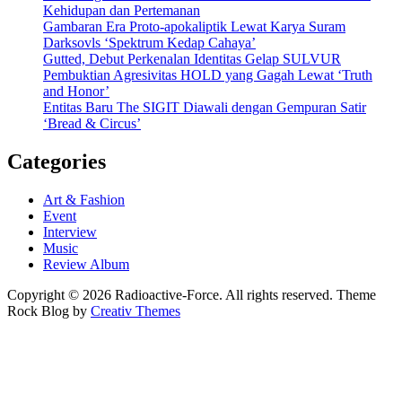
Kehidupan dan Pertemanan
Gambaran Era Proto-apokaliptik Lewat Karya Suram
Darksovls ‘Spektrum Kedap Cahaya’
Gutted, Debut Perkenalan Identitas Gelap SULVUR
Pembuktian Agresivitas HOLD yang Gagah Lewat ‘Truth
and Honor’
Entitas Baru The SIGIT Diawali dengan Gempuran Satir
‘Bread & Circus’
Categories
Art & Fashion
Event
Interview
Music
Review Album
Copyright © 2026 Radioactive-Force. All rights reserved. Theme
Rock Blog by
Creativ Themes