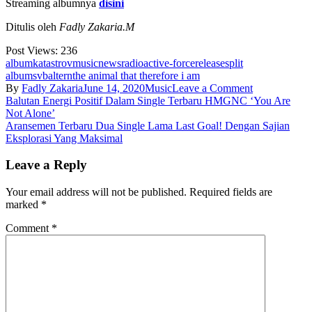
Streaming albumnya
disini
Ditulis oleh
Fadly Zakaria.M
Post Views:
236
album
katastrov
music
news
radioactive-force
release
split
album
svbaltern
the animal that therefore i am
on
By
Fadly Zakaria
June 14, 2020
Music
Leave a Comment
Post
Raungan
Balutan Energi Positif Dalam Single Terbaru HMGNC ‘You Are
Kemarahan
Not Alone’
navigation
The
Aransemen Terbaru Dua Single Lama Last Goal! Dengan Sajian
Animal
Eksplorasi Yang Maksimal
That
Therefore
Leave a Reply
I
Am
Your email address will not be published.
Required fields are
Dan
marked
*
Katastrov
Lewat
Comment
*
Split
Album
‘Svbaltern’