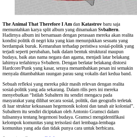
The Animal That Therefore I Am
dan
Katastrov
baru saja
memuntahkan karya split album yang dinamakan
Svbaltern
.
Hadirnya album ini bersamaan dengan perasaan mereka akan realita
kondisi politik di negri kita yang kian menunjukkan sesuatu yang
berdampak buruk. Kemarahan terhadap peristiwa sosial-politik yang
terjadi seperti perubahan, baik dalam bentuk struktural maupun
budaya, baik atas nama negara dan agama, menjadi latar belakang
lahirnya terlahirnya Svbaltern. Dengan berlatar belakang distorsi
Hardcore/Punk yang kasar, seraya menambahkan pesan ini semakin
menyala ditambahkan raungan parau sang vokalis dari kedua band.
Sebuah refleksi yang mereka pikir masih relevan dengan realita
sosial-politik yang ada sekarang. Dalam rilis pers ini mereka
menyebutkan “Istilah Subaltern itu sendiri mengacu pada
masyarakat yang dilihat secara sosial, politik, dan geografis terletak
di luar struktur kekuasaan hegemonik koloni dan tanah air kolonial”.
Subaltern itu sendiri diciptakan oleh Antonio Gramsci dalam
tulisannya tentang hegemoni budaya. Gramsci mengidentifikasi
kelompok komunitas yang terisolasi dari lembaga-lembaga
komunitas yang ada dan tidak punya cara untuk berbicara.