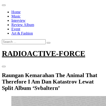
Skip
to
Home
content
Music
Interview
Review Album
Event
Art & Fashion
Search
for:
RADIOACTIVE-FORCE
Raungan Kemarahan The Animal That
Therefore I Am Dan Katastrov Lewat
Split Album ‘Svbaltern’