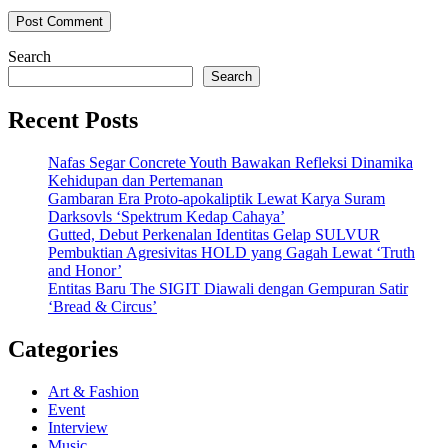
Search
Search
Recent Posts
Nafas Segar Concrete Youth Bawakan Refleksi Dinamika
Kehidupan dan Pertemanan
Gambaran Era Proto-apokaliptik Lewat Karya Suram
Darksovls ‘Spektrum Kedap Cahaya’
Gutted, Debut Perkenalan Identitas Gelap SULVUR
Pembuktian Agresivitas HOLD yang Gagah Lewat ‘Truth
and Honor’
Entitas Baru The SIGIT Diawali dengan Gempuran Satir
‘Bread & Circus’
Categories
Art & Fashion
Event
Interview
Music