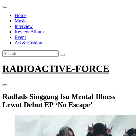
Skip
to
Home
content
Music
Interview
Review Album
Event
Art & Fashion
Search
for:
RADIOACTIVE-FORCE
Radlads Singgung Isu Mental Illness
Lewat Debut EP ‘No Escape’