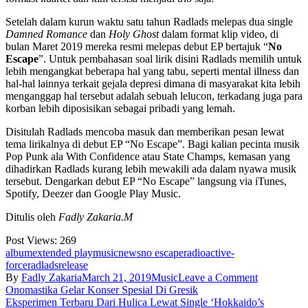
Setelah dalam kurun waktu satu tahun Radlads melepas dua single
Damned Romance
dan
Holy Ghost
dalam format klip video, di
bulan Maret 2019 mereka resmi melepas debut EP bertajuk “
No
Escape
”. Untuk pembahasan soal lirik disini Radlads memilih untuk
lebih mengangkat beberapa hal yang tabu, seperti mental illness dan
hal-hal lainnya terkait gejala depresi dimana di masyarakat kita lebih
menganggap hal tersebut adalah sebuah lelucon, terkadang juga para
korban lebih diposisikan sebagai pribadi yang lemah.
Disitulah Radlads mencoba masuk dan memberikan pesan lewat
tema lirikalnya di debut EP “No Escape”. Bagi kalian pecinta musik
Pop Punk ala With Confidence atau State Champs, kemasan yang
dihadirkan Radlads kurang lebih mewakili ada dalam nyawa musik
tersebut. Dengarkan debut EP “No Escape” langsung via iTunes,
Spotify, Deezer dan Google Play Music.
Ditulis oleh
Fadly Zakaria.M
Post Views:
269
album
extended play
music
news
no escape
radioactive-
force
radlads
release
on
By
Fadly Zakaria
March 21, 2019
Music
Leave a Comment
Post
Radlads
Onomastika Gelar Konser Spesial Di Gresik
Singgung
Eksperimen Terbaru Dari Hulica Lewat Single ‘Hokkaido’s