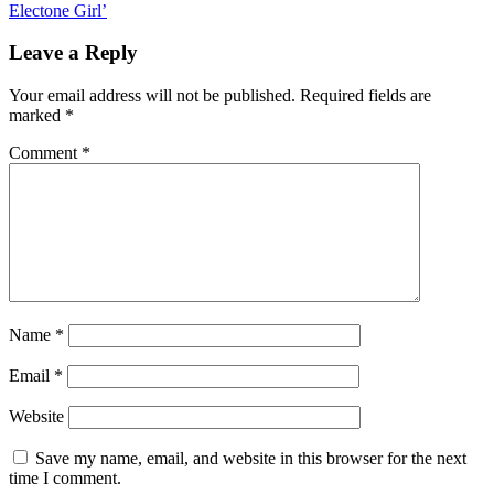
navigation
Isu
Electone Girl’
Mental
Illness
Leave a Reply
Lewat
Debut
Your email address will not be published.
Required fields are
EP
marked
*
‘No
Escape’
Comment
*
Name
*
Email
*
Website
Save my name, email, and website in this browser for the next
time I comment.