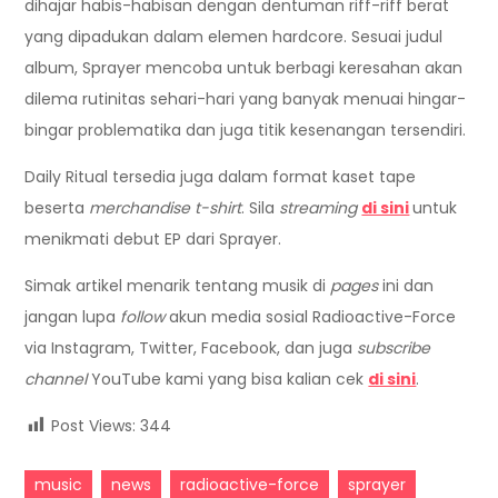
dihajar habis-habisan dengan dentuman riff-riff berat
yang dipadukan dalam elemen hardcore. Sesuai judul
album, Sprayer mencoba untuk berbagi keresahan akan
dilema rutinitas sehari-hari yang banyak menuai hingar-
bingar problematika dan juga titik kesenangan tersendiri.
Daily Ritual tersedia juga dalam format kaset tape
beserta
merchandise t-shirt
. Sila
streaming
di sini
untuk
menikmati debut EP dari Sprayer.
Simak artikel menarik tentang musik di
pages
ini dan
jangan lupa
follow
akun media sosial Radioactive-Force
via Instagram, Twitter, Facebook, dan juga
subscribe
channel
YouTube kami yang bisa kalian cek
di sini
.
Post Views:
344
music
news
radioactive-force
sprayer