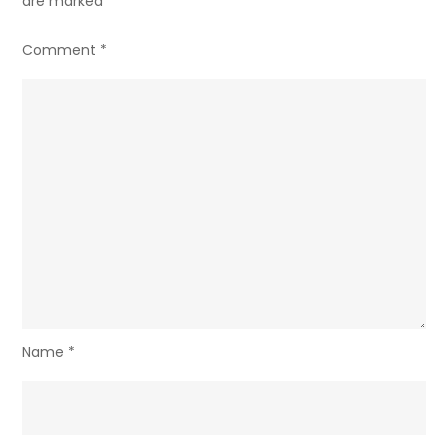
are marked
*
Comment
*
Name
*