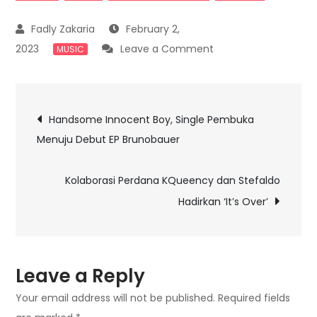
February 2,
on
2023
Leave a Comment
MUSIC
Persembahan
Awal
Post
Tahun
Handsome Innocent Boy, Single Pembuka
Sprayer
Menuju Debut EP Brunobauer
navigation
Melalui
Debut
Kolaborasi Perdana KQueency dan Stefaldo
EP ‘Daily
Hadirkan ‘It’s Over’
Ritual’
Leave a Reply
Your email address will not be published.
Required fields