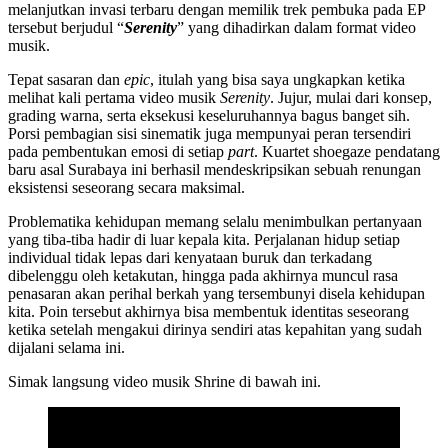
melanjutkan invasi terbaru dengan memilik trek pembuka pada EP
tersebut berjudul “
Serenity
” yang dihadirkan dalam format video
musik.
Tepat sasaran dan
epic
, itulah yang bisa saya ungkapkan ketika
melihat kali pertama video musik
Serenity
. Jujur, mulai dari konsep,
grading warna, serta eksekusi keseluruhannya bagus banget sih.
Porsi pembagian sisi sinematik juga mempunyai peran tersendiri
pada pembentukan emosi di setiap
part
. Kuartet shoegaze pendatang
baru asal Surabaya ini berhasil mendeskripsikan sebuah renungan
eksistensi seseorang secara maksimal.
Problematika kehidupan memang selalu menimbulkan pertanyaan
yang tiba-tiba hadir di luar kepala kita. Perjalanan hidup setiap
individual tidak lepas dari kenyataan buruk dan terkadang
dibelenggu oleh ketakutan, hingga pada akhirnya muncul rasa
penasaran akan perihal berkah yang tersembunyi disela kehidupan
kita. Poin tersebut akhirnya bisa membentuk identitas seseorang
ketika setelah mengakui dirinya sendiri atas kepahitan yang sudah
dijalani selama ini.
Simak langsung video musik Shrine di bawah ini.