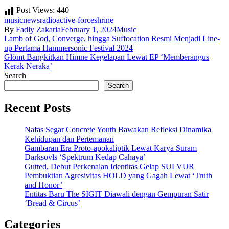
Post Views:
440
music
news
radioactive-force
shrine
By
Fadly Zakaria
February 1, 2024
Music
Post
Lamb of God, Converge, hingga Suffocation Resmi Menjadi Line-
up Pertama Hammersonic Festival 2024
navigation
Glömt Bangkitkan Himne Kegelapan Lewat EP ‘Memberangus
Kerak Neraka’
Search
Search
Recent Posts
Nafas Segar Concrete Youth Bawakan Refleksi Dinamika
Kehidupan dan Pertemanan
Gambaran Era Proto-apokaliptik Lewat Karya Suram
Darksovls ‘Spektrum Kedap Cahaya’
Gutted, Debut Perkenalan Identitas Gelap SULVUR
Pembuktian Agresivitas HOLD yang Gagah Lewat ‘Truth
and Honor’
Entitas Baru The SIGIT Diawali dengan Gempuran Satir
‘Bread & Circus’
Categories