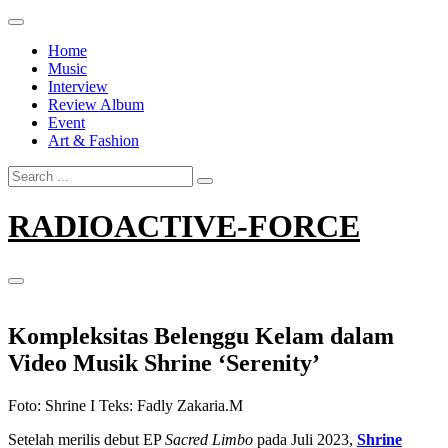
Skip
to
Home
content
Music
Interview
Review Album
Event
Art & Fashion
Search
for:
RADIOACTIVE-FORCE
Kompleksitas Belenggu Kelam dalam
Video Musik Shrine ‘Serenity’
Foto: Shrine I Teks: Fadly Zakaria.M
Setelah merilis debut EP
Sacred Limbo
pada Juli 2023,
Shrine