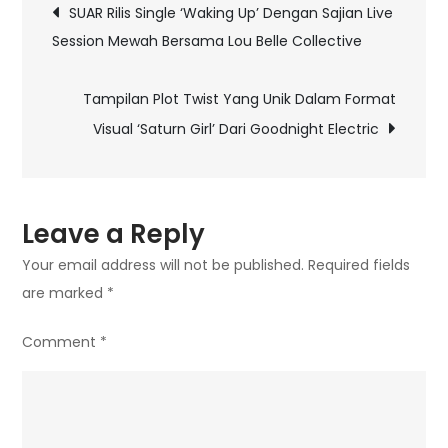
Post
SUAR Rilis Single ‘Waking Up’ Dengan Sajian Live
Renungan
Session Mewah Bersama Lou Belle Collective
navigation
Menuju
Langkah
Tampilan Plot Twist Yang Unik Dalam Format
Yang
Visual ‘Saturn Girl’ Dari Goodnight Electric
Lebih
Cerah
Leave a Reply
Your email address will not be published.
Required fields
are marked
*
Comment
*