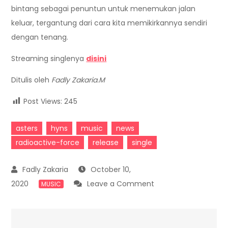
bintang sebagai penuntun untuk menemukan jalan
keluar, tergantung dari cara kita memikirkannya sendiri
dengan tenang.
Streaming singlenya
disini
Ditulis oleh
Fadly Zakaria.M
Post Views:
245
asters
hyns
music
news
radioactive-force
release
single
October 10,
on
2020
Leave a Comment
MUSIC
Hyns
Perkenalkan ‘Asters’
Sebagai