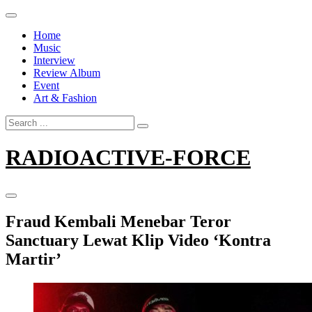
Skip
to
Home
content
Music
Interview
Review Album
Event
Art & Fashion
Search
for:
RADIOACTIVE-FORCE
Fraud Kembali Menebar Teror
Sanctuary Lewat Klip Video ‘Kontra
Martir’