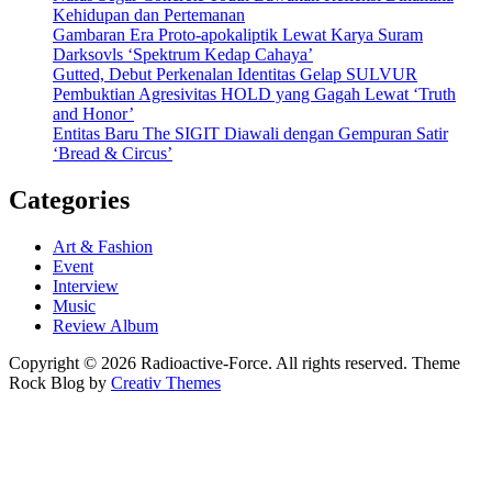
Kehidupan dan Pertemanan
Gambaran Era Proto-apokaliptik Lewat Karya Suram
Darksovls ‘Spektrum Kedap Cahaya’
Gutted, Debut Perkenalan Identitas Gelap SULVUR
Pembuktian Agresivitas HOLD yang Gagah Lewat ‘Truth
and Honor’
Entitas Baru The SIGIT Diawali dengan Gempuran Satir
‘Bread & Circus’
Categories
Art & Fashion
Event
Interview
Music
Review Album
Copyright © 2026 Radioactive-Force. All rights reserved. Theme
Rock Blog by
Creativ Themes