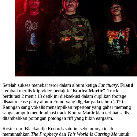
Setelah sukses menebar teror dalam album ketiga
Sanctuary
,
Fraud
kembali merilis klip video bertajuk “
Kontra Martir
”. Track
berdurasi 2 menit 13 detik ini dieksekusi dalam cuplikan footage
disaat release party album Fraud yang digelar pada tahun 2020.
Raungan sang vokalis menampilkan repertoar yang gahar memang
sangat ampuh mendominasi track Kontra Martir kian terlihat sadis,
ditambahkan potongan-potongan riff yang bikin eargasm.
Roster dari Blackandje Records satu ini sebelumnya telah
memuntahkan
The Prophecy
dan
This World Is Cursing Me
untuk