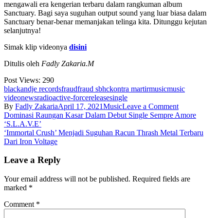
mengawali era kengerian terbaru dalam rangkuman album
Sanctuary. Bagi saya suguhan output sound yang luar biasa dalam
Sanctuary benar-benar memanjakan telinga kita. Ditunggu kejutan
selanjutnya!
Simak klip videonya
disini
Ditulis oleh
Fadly Zakaria.M
Post Views:
290
blackandje records
fraud
fraud sbhc
kontra martir
music
music
video
news
radioactive-force
release
single
on
By
Fadly Zakaria
April 17, 2021
Music
Leave a Comment
Post
Fraud
Dominasi Raungan Kasar Dalam Debut Single Sempre Amore
Kembali
‘S.L.A.V.E’
navigation
Menebar
‘Immortal Crush’ Menjadi Suguhan Racun Thrash Metal Terbaru
Teror
Dari Iron Voltage
Sanctuary
Lewat
Leave a Reply
Klip
Video
Your email address will not be published.
Required fields are
‘Kontra
marked
*
Martir’
Comment
*