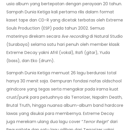
usia album yang bertepatan dengan perayaan 20 tahun.
Sampah Dunia Ketiga kali pertama rilis dalam format
kaset tape dan CD-R yang dicetak terbatas oleh Extreme
Souls Production (ESP) pada tahun 2002. Semua
materinya direkam secara
live recording
di Natural Studio
(Surabaya) selama satu hari penuh oleh member klasik
Extreme Decay yakni Afril (vokal), Rafi (gitar), Yuda
(bass), dan Eko (drum).
Sampah Dunia Ketiga memuat 26 lagu berdurasi total
hanya 30 menit saja. Gempuran fondasi nafas oldschool
grindcore yang tegas serta mengakar pada irama kuat
crust/punk para petuahnya ala Terrorizer, Napalm Death,
Brutal Truth, hingga nuansa album-album band hardcore
lawas yang disukai para membernya. Extreme Decay
juga merekam ulang dua lagu cover “
Terror Reign
” dari
Regurgitate dan satu lagu pilihan dari Terrorizer yakni