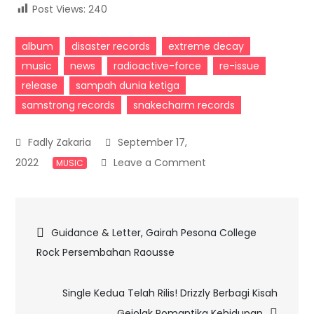
Post Views:
240
album
disaster records
extreme decay
music
news
radioactive-force
re-issue
release
sampah dunia ketiga
samstrong records
snakecharm records
September 17,
on
2022
Leave a Comment
MUSIC
Extreme
Decay
Post
Rayakan
Guidance & Letter, Gairah Pesona College
20
Rock Persembahan Raousse
navigation
Tahun ‘Sampah
Dunia
Single Kedua Telah Rilis! Drizzly Berbagi Kisah
Ketiga’
Gejolak Romantika Kehidupan