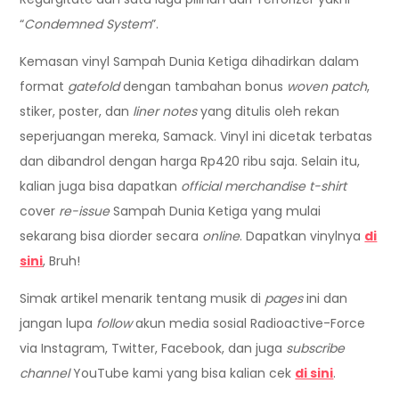
“
Condemned System
”.
Kemasan vinyl Sampah Dunia Ketiga dihadirkan dalam
format
gatefold
dengan tambahan bonus
woven patch
,
stiker, poster, dan
liner notes
yang ditulis oleh rekan
seperjuangan mereka, Samack. Vinyl ini dicetak terbatas
dan dibandrol dengan harga Rp420 ribu saja. Selain itu,
kalian juga bisa dapatkan
official merchandise t-shirt
cover
re-issue
Sampah Dunia Ketiga yang mulai
sekarang bisa diorder secara
online
. Dapatkan vinylnya
di
sini
, Bruh!
Simak artikel menarik tentang musik di
pages
ini dan
jangan lupa
follow
akun media sosial Radioactive-Force
via Instagram, Twitter, Facebook, dan juga
subscribe
channel
YouTube kami yang bisa kalian cek
di sini
.