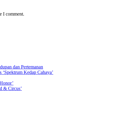
me I comment.
idupan dan Pertemanan
ls ‘Spektrum Kedap Cahaya’
 Honor’
d & Circus’