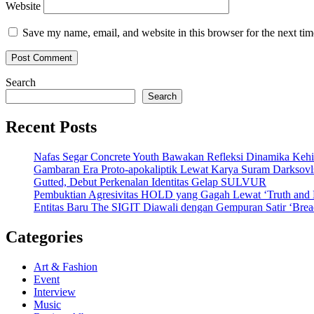
Website
Save my name, email, and website in this browser for the next ti
Search
Search
Recent Posts
Nafas Segar Concrete Youth Bawakan Refleksi Dinamika Keh
Gambaran Era Proto-apokaliptik Lewat Karya Suram Darksov
Gutted, Debut Perkenalan Identitas Gelap SULVUR
Pembuktian Agresivitas HOLD yang Gagah Lewat ‘Truth and
Entitas Baru The SIGIT Diawali dengan Gempuran Satir ‘Brea
Categories
Art & Fashion
Event
Interview
Music