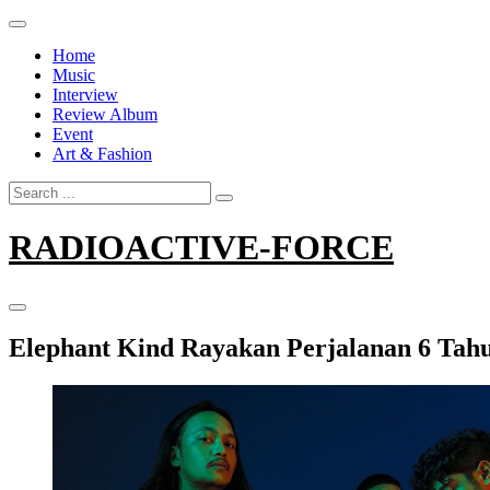
Skip
to
Home
content
Music
Interview
Review Album
Event
Art & Fashion
Search
for:
RADIOACTIVE-FORCE
Elephant Kind Rayakan Perjalanan 6 Tahu