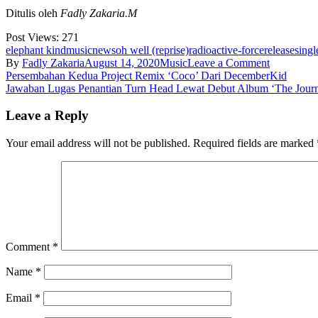
Ditulis oleh
Fadly Zakaria.M
Post Views:
271
elephant kind
music
news
oh well (reprise)
radioactive-force
release
singl
on
By
Fadly Zakaria
August 14, 2020
Music
Leave a Comment
Post
Elephant
Persembahan Kedua Project Remix ‘Coco’ Dari DecemberKid
Kind
Jawaban Lugas Penantian Turn Head Lewat Debut Album ‘The Journe
navigation
Rayakan
Perjalanan
Leave a Reply
6
Tahun
Your email address will not be published.
Required fields are marked
Dengan
Merilis
Versi
Terbaru
‘Oh
Well’
Comment
*
Name
*
Email
*