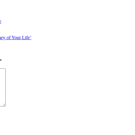
e
y of Your Life’
*