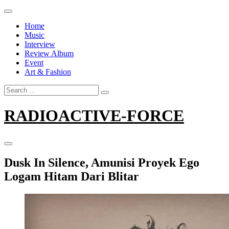
Skip
to
Home
content
Music
Interview
Review Album
Event
Art & Fashion
Search
for:
RADIOACTIVE-FORCE
Dusk In Silence, Amunisi Proyek Ego
Logam Hitam Dari Blitar