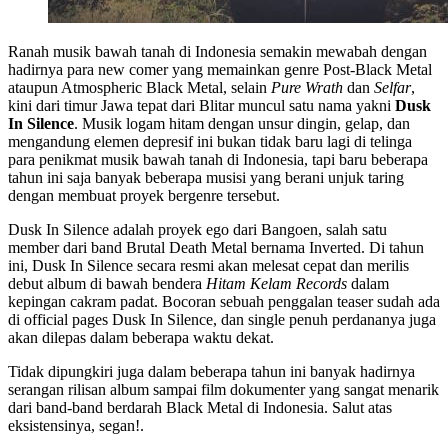
Ranah musik bawah tanah di Indonesia semakin mewabah dengan
hadirnya para new comer yang memainkan genre Post-Black Metal
ataupun Atmospheric Black Metal, selain
Pure Wrath
dan
Selfar
,
kini dari timur Jawa tepat dari Blitar muncul satu nama yakni
Dusk
In Silence
. Musik logam hitam dengan unsur dingin, gelap, dan
mengandung elemen depresif ini bukan tidak baru lagi di telinga
para penikmat musik bawah tanah di Indonesia, tapi baru beberapa
tahun ini saja banyak beberapa musisi yang berani unjuk taring
dengan membuat proyek bergenre tersebut.
Dusk In Silence adalah proyek ego dari Bangoen, salah satu
member dari band Brutal Death Metal bernama Inverted. Di tahun
ini, Dusk In Silence secara resmi akan melesat cepat dan merilis
debut album di bawah bendera
Hitam Kelam Records
dalam
kepingan cakram padat. Bocoran sebuah penggalan teaser sudah ada
di official pages Dusk In Silence, dan single penuh perdananya juga
akan dilepas dalam beberapa waktu dekat.
Tidak dipungkiri juga dalam beberapa tahun ini banyak hadirnya
serangan rilisan album sampai film dokumenter yang sangat menarik
dari band-band berdarah Black Metal di Indonesia. Salut atas
eksistensinya, segan!.