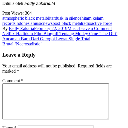
Ditulis oleh
Fadly Zakaria.M
Post Views:
304
atmospheric black metal
blitar
dusk in silence
hitam kelam
records
indonesia
music
news
post-black metal
radioactive-force
on
By
Fadly Zakaria
February 22, 2019
Music
Leave a Comment
Post
Dusk
Netflix Hadirkan Film Biografi Tentang Motley Crue ‘The Dirt’
In
Ancaman Baru Dari Gerogot Lewat Single Total
navigation
Silence,
Brutal ‘Necrosadistic’
Amunisi
Proyek
Leave a Reply
Ego
Logam
Your email address will not be published.
Required fields are
Hitam
marked
*
Dari
Blitar
Comment
*
Name
*