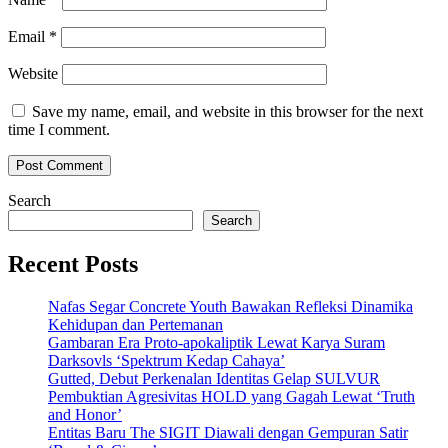
Email
*
Website
Save my name, email, and website in this browser for the next
time I comment.
Search
Search
Recent Posts
Nafas Segar Concrete Youth Bawakan Refleksi Dinamika
Kehidupan dan Pertemanan
Gambaran Era Proto-apokaliptik Lewat Karya Suram
Darksovls ‘Spektrum Kedap Cahaya’
Gutted, Debut Perkenalan Identitas Gelap SULVUR
Pembuktian Agresivitas HOLD yang Gagah Lewat ‘Truth
and Honor’
Entitas Baru The SIGIT Diawali dengan Gempuran Satir