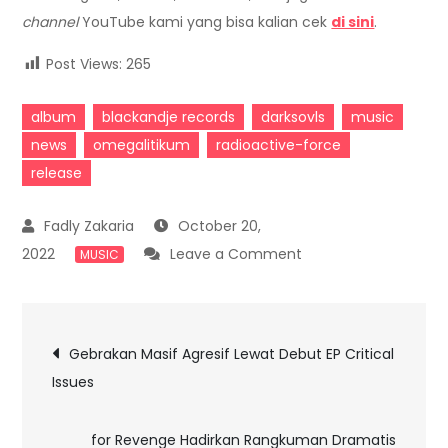
channel
YouTube kami yang bisa kalian cek
di sini
.
Post Views:
265
album
blackandje records
darksovls
music
news
omegalitikum
radioactive-force
release
October 20,
on
2022
Leave a Comment
MUSIC
Darksovls
–
Post
Omegalitikum:
Gebrakan Masif Agresif Lewat Debut EP Critical
Masa
Issues
navigation
Peradaban
Baru
for Revenge Hadirkan Rangkuman Dramatis