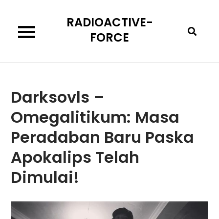
Skip
RADIOACTIVE-
to
content
FORCE
Darksovls –
Omegalitikum: Masa
Peradaban Baru Paska
Apokalips Telah
Dimulai!