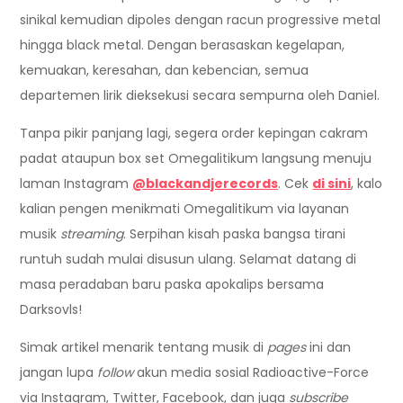
sinikal kemudian dipoles dengan racun progressive metal
hingga black metal. Dengan berasaskan kegelapan,
kemuakan, keresahan, dan kebencian, semua
departemen lirik dieksekusi secara sempurna oleh Daniel.
Tanpa pikir panjang lagi, segera order kepingan cakram
padat ataupun box set Omegalitikum langsung menuju
laman Instagram
@blackandjerecords
. Cek
di sini
, kalo
kalian pengen menikmati Omegalitikum via layanan
musik
streaming
. Serpihan kisah paska bangsa tirani
runtuh sudah mulai disusun ulang. Selamat datang di
masa peradaban baru paska apokalips bersama
Darksovls!
Simak artikel menarik tentang musik di
pages
ini dan
jangan lupa
follow
akun media sosial Radioactive-Force
via Instagram, Twitter, Facebook, dan juga
subscribe