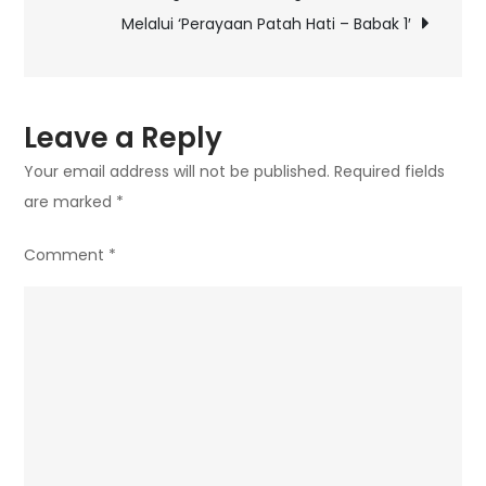
Paska
Melalui ‘Perayaan Patah Hati – Babak 1′
Apokalips
Telah
Dimulai!
Leave a Reply
Your email address will not be published.
Required fields
are marked
*
Comment
*