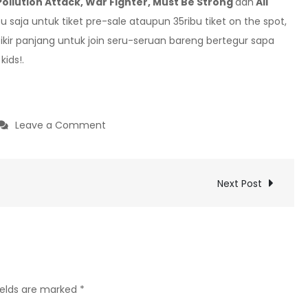
Pollution Attack, War Fighter, Must Be Strong
dan
All
u saja untuk tiket pre-sale ataupun 35ribu tiket on the spot,
pikir panjang untuk join seru-seruan bareng bertegur sapa
ids!.
on
Leave a Comment
Next Post
ields are marked
*