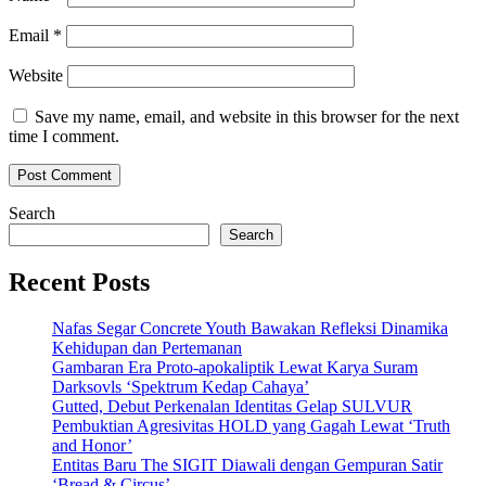
Email
*
Website
Save my name, email, and website in this browser for the next
time I comment.
Search
Search
Recent Posts
Nafas Segar Concrete Youth Bawakan Refleksi Dinamika
Kehidupan dan Pertemanan
Gambaran Era Proto-apokaliptik Lewat Karya Suram
Darksovls ‘Spektrum Kedap Cahaya’
Gutted, Debut Perkenalan Identitas Gelap SULVUR
Pembuktian Agresivitas HOLD yang Gagah Lewat ‘Truth
and Honor’
Entitas Baru The SIGIT Diawali dengan Gempuran Satir
‘Bread & Circus’