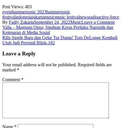
Post Views:
403
event
hammersonic 2023
hammersonic
festival
indonesia
jakarta
music
music festival
news
radioactive-force
on
By
Fadly Zakaria
September 24, 2022
Music
Leave a Comment
Post
53
Valla – Magnum Opus; Sindiran Keras Perilaku Narsistik dan
Band
Ketenaran di Media Sosial
navigation
Cadas
Rilis Single Baru dan Gelar Tur Dunia! Tom DeLonge Kembali
Siap
Utuh Jadi Personil Blink-182
Meman
Hammer
Leave a Reply
2023!
Your email address will not be published.
Required fields are
marked
*
Comment
*
Name
*