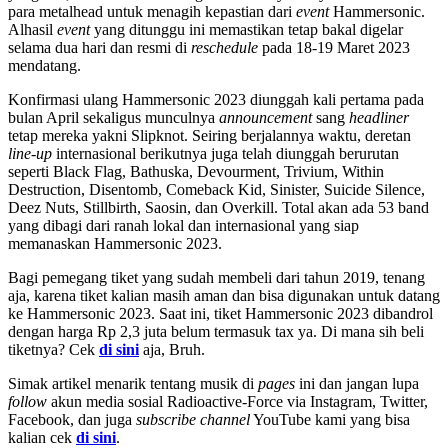
para metalhead untuk menagih kepastian dari
event
Hammersonic.
Alhasil
event
yang ditunggu ini memastikan tetap bakal digelar
selama dua hari dan resmi di
reschedule
pada 18-19 Maret 2023
mendatang.
Konfirmasi ulang Hammersonic 2023 diunggah kali pertama pada
bulan April sekaligus munculnya
announcement
sang
headliner
tetap mereka yakni Slipknot. Seiring berjalannya waktu, deretan
line-up
internasional berikutnya juga telah diunggah berurutan
seperti Black Flag, Bathuska, Devourment, Trivium, Within
Destruction, Disentomb, Comeback Kid, Sinister, Suicide Silence,
Deez Nuts, Stillbirth, Saosin, dan Overkill. Total akan ada 53 band
yang dibagi dari ranah lokal dan internasional yang siap
memanaskan Hammersonic 2023.
Bagi pemegang tiket yang sudah membeli dari tahun 2019, tenang
aja, karena tiket kalian masih aman dan bisa digunakan untuk datang
ke Hammersonic 2023. Saat ini, tiket Hammersonic 2023 dibandrol
dengan harga Rp 2,3 juta belum termasuk tax ya. Di mana sih beli
tiketnya? Cek
di sini
aja, Bruh.
Simak artikel menarik tentang musik di
pages
ini dan jangan lupa
follow
akun media sosial Radioactive-Force via Instagram, Twitter,
Facebook, dan juga
subscribe channel
YouTube kami yang bisa
kalian cek
di sini
.