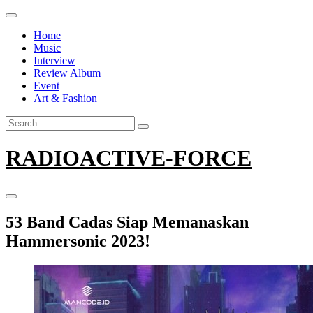
Skip
to
Home
content
Music
Interview
Review Album
Event
Art & Fashion
Search
for:
RADIOACTIVE-FORCE
53 Band Cadas Siap Memanaskan
Hammersonic 2023!