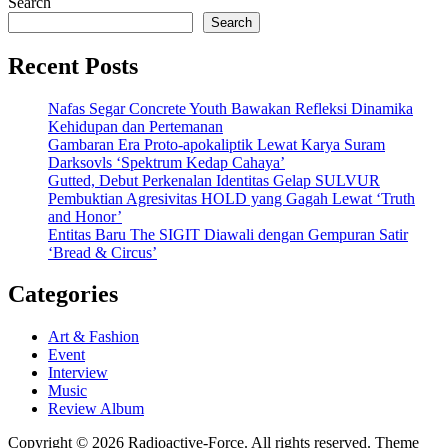
Search
Search
Recent Posts
Nafas Segar Concrete Youth Bawakan Refleksi Dinamika
Kehidupan dan Pertemanan
Gambaran Era Proto-apokaliptik Lewat Karya Suram
Darksovls ‘Spektrum Kedap Cahaya’
Gutted, Debut Perkenalan Identitas Gelap SULVUR
Pembuktian Agresivitas HOLD yang Gagah Lewat ‘Truth
and Honor’
Entitas Baru The SIGIT Diawali dengan Gempuran Satir
‘Bread & Circus’
Categories
Art & Fashion
Event
Interview
Music
Review Album
Copyright © 2026 Radioactive-Force. All rights reserved. Theme