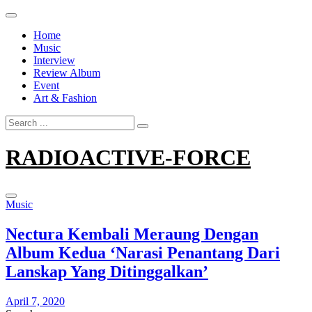
Skip
to
Home
content
Music
Interview
Review Album
Event
Art & Fashion
Search
for:
RADIOACTIVE-FORCE
Music
Nectura Kembali Meraung Dengan
Album Kedua ‘Narasi Penantang Dari
Lanskap Yang Ditinggalkan’
April 7, 2020