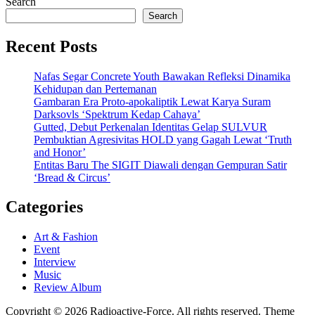
Search
Search
Recent Posts
Nafas Segar Concrete Youth Bawakan Refleksi Dinamika
Kehidupan dan Pertemanan
Gambaran Era Proto-apokaliptik Lewat Karya Suram
Darksovls ‘Spektrum Kedap Cahaya’
Gutted, Debut Perkenalan Identitas Gelap SULVUR
Pembuktian Agresivitas HOLD yang Gagah Lewat ‘Truth
and Honor’
Entitas Baru The SIGIT Diawali dengan Gempuran Satir
‘Bread & Circus’
Categories
Art & Fashion
Event
Interview
Music
Review Album
Copyright © 2026 Radioactive-Force. All rights reserved. Theme