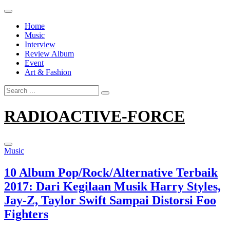
Skip
to
Home
content
Music
Interview
Review Album
Event
Art & Fashion
Search
for:
RADIOACTIVE-FORCE
Music
10 Album Pop/Rock/Alternative Terbaik
2017: Dari Kegilaan Musik Harry Styles,
Jay-Z, Taylor Swift Sampai Distorsi Foo
Fighters