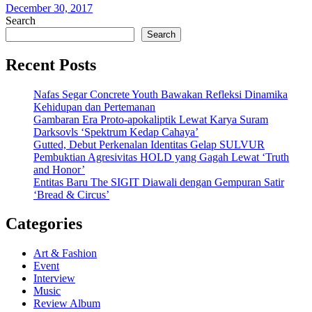
December 30, 2017
Search
Search
Recent Posts
Nafas Segar Concrete Youth Bawakan Refleksi Dinamika
Kehidupan dan Pertemanan
Gambaran Era Proto-apokaliptik Lewat Karya Suram
Darksovls ‘Spektrum Kedap Cahaya’
Gutted, Debut Perkenalan Identitas Gelap SULVUR
Pembuktian Agresivitas HOLD yang Gagah Lewat ‘Truth
and Honor’
Entitas Baru The SIGIT Diawali dengan Gempuran Satir
‘Bread & Circus’
Categories
Art & Fashion
Event
Interview
Music
Review Album