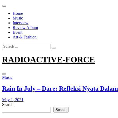
Skip
to
Home
content
Music
Interview
Review Album
Event
Art & Fashion
Search
for:
RADIOACTIVE-FORCE
Music
Rain In July – Dare: Refleksi Nyata Dal
May 1, 2021
Search
Search