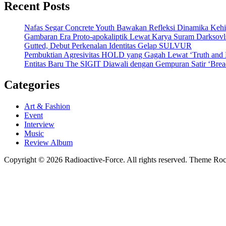
Recent Posts
Nafas Segar Concrete Youth Bawakan Refleksi Dinamika Keh
Gambaran Era Proto-apokaliptik Lewat Karya Suram Darksov
Gutted, Debut Perkenalan Identitas Gelap SULVUR
Pembuktian Agresivitas HOLD yang Gagah Lewat ‘Truth and
Entitas Baru The SIGIT Diawali dengan Gempuran Satir ‘Brea
Categories
Art & Fashion
Event
Interview
Music
Review Album
Copyright © 2026 Radioactive-Force. All rights reserved. Theme R