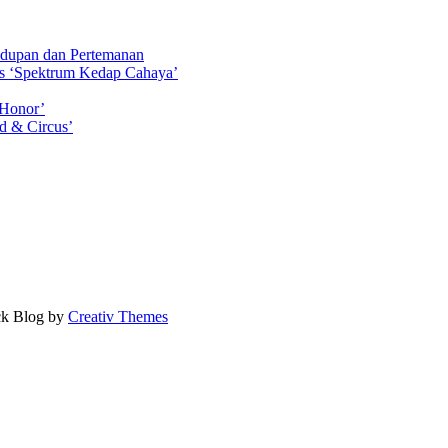
idupan dan Pertemanan
ls ‘Spektrum Kedap Cahaya’
 Honor’
d & Circus’
ock Blog by
Creativ Themes