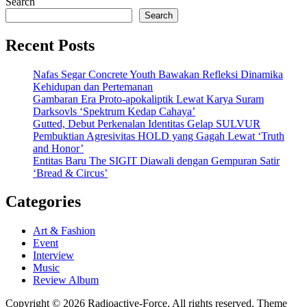
Search
Search
Recent Posts
Nafas Segar Concrete Youth Bawakan Refleksi Dinamika
Kehidupan dan Pertemanan
Gambaran Era Proto-apokaliptik Lewat Karya Suram
Darksovls ‘Spektrum Kedap Cahaya’
Gutted, Debut Perkenalan Identitas Gelap SULVUR
Pembuktian Agresivitas HOLD yang Gagah Lewat ‘Truth
and Honor’
Entitas Baru The SIGIT Diawali dengan Gempuran Satir
‘Bread & Circus’
Categories
Art & Fashion
Event
Interview
Music
Review Album
Copyright © 2026 Radioactive-Force. All rights reserved. Theme