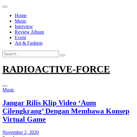
Skip
to
Home
content
Music
Interview
Review Album
Event
Art & Fashion
Search
for:
RADIOACTIVE-FORCE
Music
Jangar Rilis Klip Video ‘Aum
Cilengkrang’ Dengan Membawa Konsep
Virtual Game
November 2, 2020