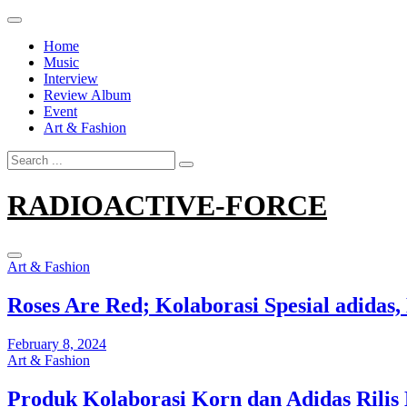
Skip
to
Home
content
Music
Interview
Review Album
Event
Art & Fashion
Search
for:
RADIOACTIVE-FORCE
Art & Fashion
Roses Are Red; Kolaborasi Spesial adidas
February 8, 2024
Art & Fashion
Produk Kolaborasi Korn dan Adidas Rilis