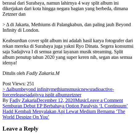
berasal dari Surabaya, namun lahirnya 4 way split album ini
dikerjakan dari kota hingga negara bagian yang berbeda, dimana
Zetzner dan
> Δ di Jakarta, Methiums di Palangkabun, dan paling jauh Beyond
Infinity di London.
Keabsurdtan cover split album ini adalah hasil karya fotografer dari
rekan mereka di Surabaya juga yakni Ryo Dinata. Segera konsumsi
saja Sadajivva I di semua gerai layanan musik streaming. Split
album penutup tahun 2020 yang super keren nih, segan atas semua
idenya!
Ditulis oleh
Fadly Zakaria.M
Post Views:
251
> Δ
album
beyond infinity
methiums
music
news
radioactive-
force
release
sadajivva i
split album
zetzner
on
By
Fadly Zakaria
December 12, 2020
Music
Leave a Comment
Post
‘Sadaji
Semburan Debut EP Berbahaya Option Paralysis ‘I. Continuum’
I’
Hadd Kembali Menyalakan Api Lewat Medium Bernama ‘The
navigation
Bukti
World Despize On You’
Nyata
Kemew
Leave a Reply
Project