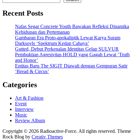
Recent Posts
Nafas Segar Concrete Youth Bawakan Refleksi Dinamika
Kehidupan dan Pertemanan
Gambaran Era Proto-apokaliptik Lewat Karya Suram
Darksovls ‘Spektrum Kedap Cahaya’
Gutted, Debut Perkenalan Identitas Gelap SULVUR
Pembuktian Agresivitas HOLD yang Gagah Lewat ‘Truth
and Honor’
Entitas Baru The SIGIT Diawali dengan Gempuran Satir
‘Bread & Circus’
Categories
Art & Fashion
Event
Interview
Music
Review Album
Copyright © 2026 Radioactive-Force. All rights reserved. Theme
Rock Blog by
Creativ Themes