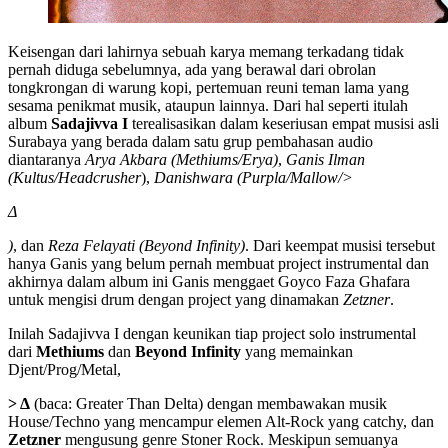
Keisengan dari lahirnya sebuah karya memang terkadang tidak
pernah diduga sebelumnya, ada yang berawal dari obrolan
tongkrongan di warung kopi, pertemuan reuni teman lama yang
sesama penikmat musik, ataupun lainnya. Dari hal seperti itulah
album
Sadajivva I
terealisasikan dalam keseriusan empat musisi asli
Surabaya yang berada dalam satu grup pembahasan audio
diantaranya
Arya Akbara (Methiums/Erya)
,
Ganis Ilman
(Kultus/Headcrusher
),
Danishwara (Purpla/Mallow/>
Δ
)
, dan
Reza Felayati (Beyond Infinity)
. Dari keempat musisi tersebut
hanya Ganis yang belum pernah membuat project instrumental dan
akhirnya dalam album ini Ganis menggaet Goyco Faza Ghafara
untuk mengisi drum dengan project yang dinamakan
Zetzner
.
Inilah Sadajivva I dengan keunikan tiap project solo instrumental
dari
Methiums
dan
Beyond Infinity
yang memainkan
Djent/Prog/Metal,
> Δ
(baca: Greater Than Delta) dengan membawakan musik
House/Techno yang mencampur elemen Alt-Rock yang catchy, dan
Zetzner
mengusung genre Stoner Rock. Meskipun semuanya